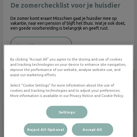
De zomerchecklist voor je huisdier
De zomer komt eraan! Misschien gaat je huisdier mee op
vakantie, naar een pension of blijft het thuis. Wat je ook doet,
een goede voorbereiding is belangrijk en geeft rust.
Lees hier meer over
By clicking “Accept All” you agree to the storing and use of cookies
and tracking technologies on your device to enhance site navigation,
Verzekering
improve the performance of our website, analyse website use, and
assist our marketing efforts.
Select “Cookie Settings” for more information about the use of
cookies and tracking technologies and to adjust your preferences.
More information is available in our Privacy Notice and Cookie Policy.
Settings
Reject All Optional
Accept All