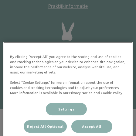
Praktijkinformatie
Medewerkers
By clicking “Accept All” you agree to the storing and use of cookies
and tracking technologies on your device to enhance site navigation,
improve the performance of our website, analyse website use, and
assist our marketing efforts.
Select “Cookie Settings” for more information about the use of
cookies and tracking technologies and to adjust your preferences.
Werkzaamheden
More information is available in our Privacy Notice and Cookie Policy.
Settings
Reject All Optional
Accept All
Tijdelijke sluiting